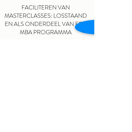
FACILITEREN VAN
MASTERCLASSES: LOSSTAAND
EN ALS ONDERDEEL VAN EEN
MBA PROGRAMMA
voor leiders en hun managementteams.
COACHEN VAN TEAMS NAAR
TOPPRESTATIES
In de zakelijke dienstverlening, de
financiële sector, de pharmaceutische
industrie en het onderwijs.